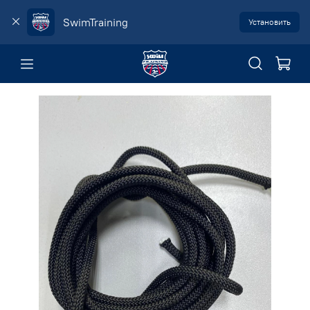
SwimTraining
Установить