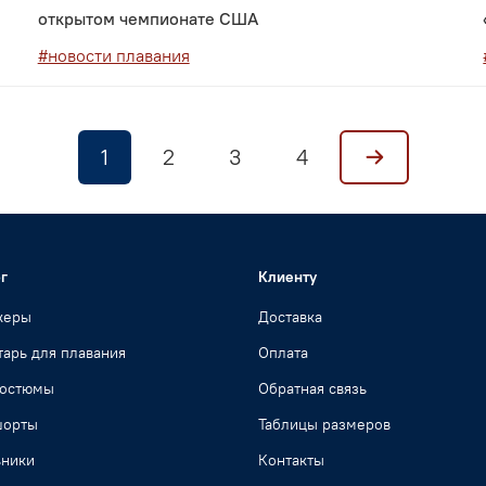
открытом чемпионате США
#новости плавания
1
2
3
4
г
Клиенту
жеры
Доставка
арь для плавания
Оплата
костюмы
Обратная связь
шорты
Таблицы размеров
ьники
Контакты