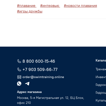
#плавание
#интервью
#новости плавания
#игры дружбы
Катало
8 800 600-15-46
+7 903 509-66-77
Трена
order@swimtraining.online
Инвент
Гидро
Адрес магазина
Гидро
Москва, 5-я Магистральная ул. 12, БЦ Блок,
Купал
офис 210