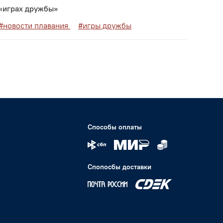
«играх дружбы»
#новости плавания
#игры дружбы
Способы оплаты
Спопосбы доставки